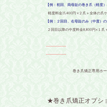
【例：初回、両母趾の巻き爪（軽度）
軽度料金15,400円 ×２爪＋全体の爪ケア5
【例：２回目、右母趾のみ（中度）の
２回目以降の中度料金8,800円×１爪＋全
-----------------
-----------------
巻き爪矯正専用ホー
★巻き爪矯正オプシ