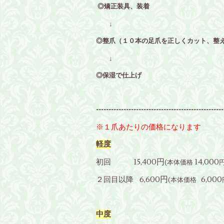
◎矯正装具、装着
↓
◎整爪（１０本の足爪を正しくカット、整
↓
◎保湿で仕上げ
---------------------------------------------------
※１爪あたりの価格になります
軽度
15,400円
14,000
初回
(
本体価格
6,60
0円
6,000
２回目以降
(本体価格
中度