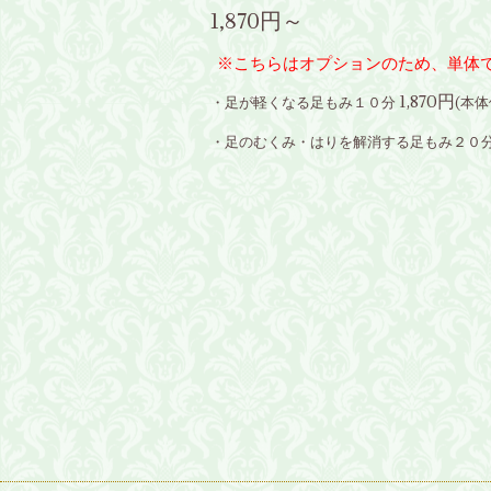
1,870円～
※こちらはオプションのため、単体
1,870円
・足が軽くなる足もみ１０分
(本
・足のむくみ・はりを解消する足もみ２０