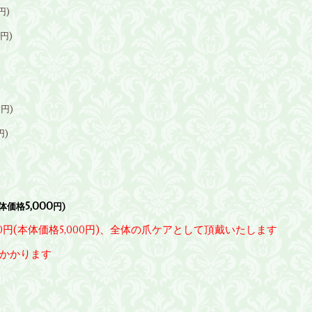
円
)
円
)
0
円
)
円
)
5,000
本体価格
円)
0円(本体価格5,000円)、全体の爪ケアとして頂戴いたします
かかります