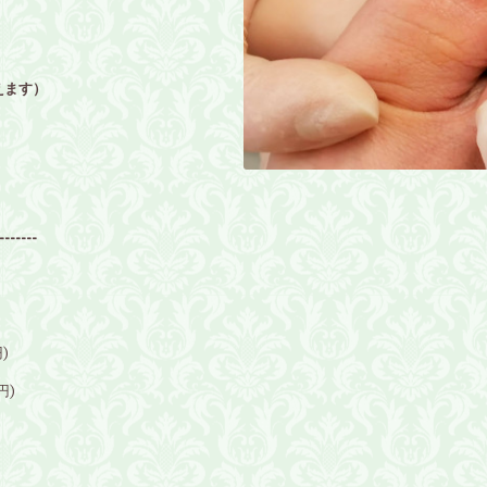
えます）
-------
円
)
円
)