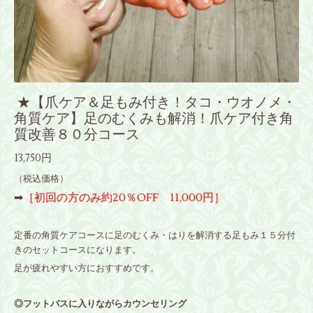
★【爪ケア＆足もみ付き！タコ・ウオノメ・
角質ケア】足のむくみも解消！爪ケア付き角
質改善８０分コース
13,750円
（税込価格）
➡
［初回の方のみ約20％OFF 11,000円］
定番の角質ケアコースに足のむくみ・はりを解消する足もみ１５分付
きのセットコースになります。
足が疲れやすい方におすすめです。
◎
フットバスに入りながらカウンセリング