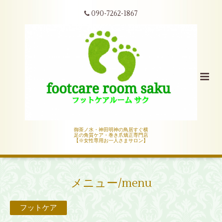
090-7262-1867
御茶ノ水・神田明神の鳥居すぐ横
足の角質ケア・巻き爪矯正専門店
【※女性専用お一人さまサロン】
メニュー/menu
フットケア