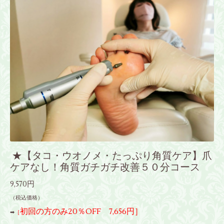
★【タコ・ウオノメ・たっぷり角質ケア】爪
ケアなし！角質ガチガチ改善５０分コース
9,570円
（税込価格）
初回の方のみ20％OFF 7,656円］
➡
［