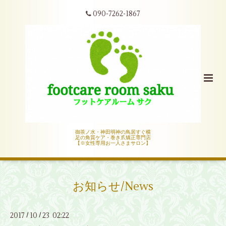
090-7262-1867
御茶ノ水・神田明神の鳥居すぐ横
足の角質ケア・巻き爪矯正専門店
【※女性専用お一人さまサロン】
お知らせ/News
2017
10
23 02:22
/
/