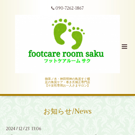
090-7262-1867
御茶ノ水・神田明神の鳥居すぐ横
足の角質ケア・巻き爪矯正専門店
【※女性専用お一人さまサロン】
お知らせ/News
2024
12
23 13:06
/
/