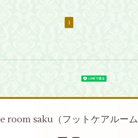
1
care room saku（フットケアルー