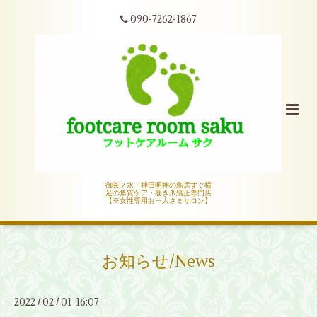
090-7262-1867
御茶ノ水・神田明神の鳥居すぐ横
足の角質ケア・巻き爪矯正専門店
【※女性専用お一人さまサロン】
お知らせ/News
2022
02
01 16:07
/
/