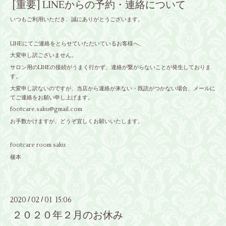
[重要] LINEからの予約・連絡について
いつもご利用いただき、誠にありがとうございます。
LINEにてご連絡をとらせていただいているお客様へ、
大変申し訳ございません。
サロン用のLINEの接続がうまく行かず、連絡が繋がらないことが発生しておりま
す。
大変申し訳ないのですが、当店から連絡が来ない・既読がつかない場合、メールに
てご連絡をお願い申し上げます。
footcare.saku@gmail.com
お手数かけますが、どうぞ宜しくお願いいたします。
footcare room saku
榎本
2020
02
01 15:06
/
/
２０２０年２月のお休み