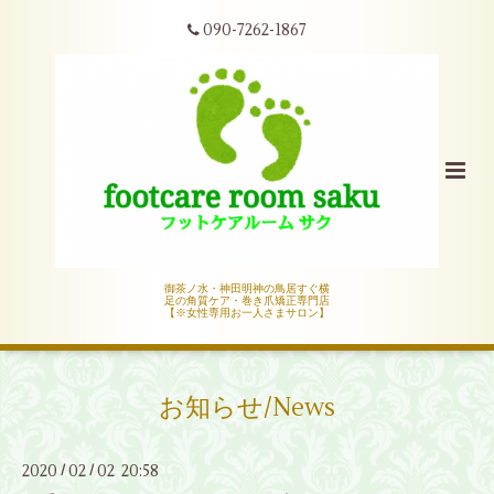
090-7262-1867
御茶ノ水・神田明神の鳥居すぐ横
足の角質ケア・巻き爪矯正専門店
【※女性専用お一人さまサロン】
お知らせ/News
2020
02
02 20:58
/
/