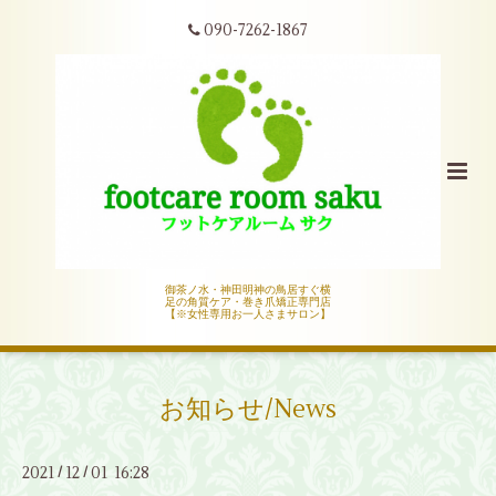
090-7262-1867
御茶ノ水・神田明神の鳥居すぐ横
足の角質ケア・巻き爪矯正専門店
【※女性専用お一人さまサロン】
お知らせ/News
2021
12
01 16:28
/
/