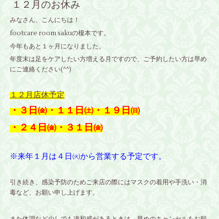
１２月のお休み
みなさん、こんにちは！
footcare room sakuの榎本です。
今年もあと１ヶ月になりました。
年度末は足をケアしたい方増える月ですので、ご予約したい方は早め
にご連絡ください(^^)
１２月店休予定
・３日㈮・１１日㈯・１９日㈰
・２４日㈮・３１日㈮
※来年１月は４日㈫から営業する予定です。
引き続き、感染予防のためご来店の際にはマスクの着用や手洗い・消
毒など、お願い申し上げます。
また体調など少しでも違和感があるときは、早めのキャンセルをお願