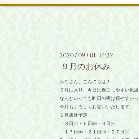
2020
09
01 14:22
/
/
９月のお休み
みなさん、こんにちは！
９月に入り、今日は過ごしやすい気温
なんといっても昨日の夜は寝やすかっ
今月もよろしくお願いいたします。
９月店休予定
・３日㈭・６日㈰・９日㈬
・１７日㈭・２１日㈪・２７日㈰