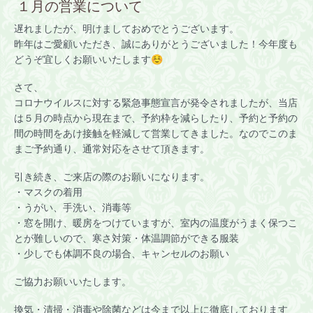
１月の営業について
遅れましたが、
明けましておめでとうございます。
昨年はご愛顧いただき、誠にありがとうございました！今年度も
どうぞ宜しくお願いいたします☺
さて、
コロナウイルスに対する緊急事態宣言が発令されましたが、当店
は５月の時点から現在まで、予約枠を減らしたり、予約と予約の
間の時間をあけ接触を軽減して営業してきました。なのでこのま
まご予約通り、通常対応をさせて頂きます。
引き続き、ご来店の際のお願いになります。
・マスクの着用
・うがい、手洗い、消毒等
・窓を開け、暖房をつけていますが、室内の温度がうまく保つこ
とが難しいので、寒さ対策・体温調節ができる服装
・少しでも体調不良の場合、キャンセルのお願い
ご協力お願いいたします。
換気・清掃・消毒や除菌などは今まで以上に徹底しております