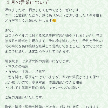
１月の営業について
遅れましたが、
明けましておめでとうございます。
昨年はご愛顧いただき、誠にありがとうございました！今年度も
どうぞ宜しくお願いいたします☺
さて、
コロナウイルスに対する緊急事態宣言が発令されましたが、当店
は５月の時点から現在まで、予約枠を減らしたり、予約と予約の
間の時間をあけ接触を軽減して営業してきました。なのでこのま
まご予約通り、通常対応をさせて頂きます。
引き続き、ご来店の際のお願いになります。
・マスクの着用
・うがい、手洗い、消毒等
・窓を開け、暖房をつけていますが、室内の温度がうまく保つこ
とが難しいので、寒さ対策・体温調節ができる服装
・少しでも体調不良の場合、キャンセルのお願い
ご協力お願いいたします。
換気・清掃・消毒や除菌などは今まで以上に徹底しております