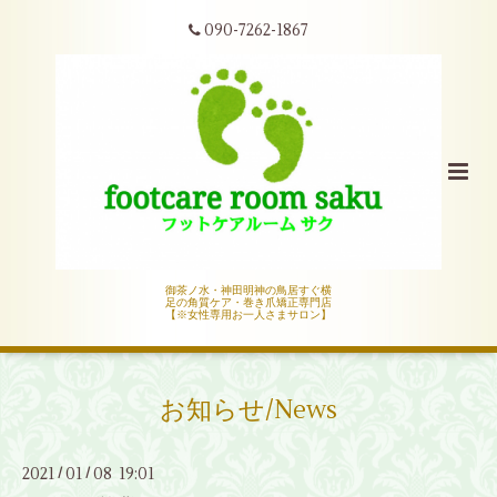
090-7262-1867
御茶ノ水・神田明神の鳥居すぐ横
足の角質ケア・巻き爪矯正専門店
【※女性専用お一人さまサロン】
お知らせ/News
2021
01
08 19:01
/
/