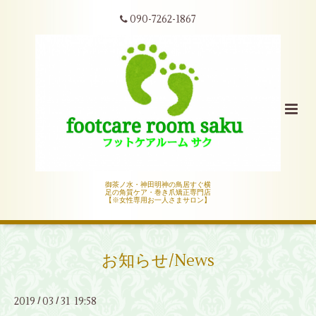
090-7262-1867
御茶ノ水・神田明神の鳥居すぐ横
足の角質ケア・巻き爪矯正専門店
【※女性専用お一人さまサロン】
お知らせ/News
2019
03
31 19:58
/
/