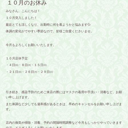
１０月のお休み
みなさん、こんにちは！
１０月突入しました！
最近とても涼しくなり、出勤時に何を着ようかと悩みます💦
体調の変化がでやすい季節なので、皆様ご自愛くださいませ。
今月もよろしくお願いいたします。
１０月店休予定
・４日㈰・８日㈭・１５日㈭
・２１日㈬・２６日㈪・２９日㈰
引き続き、感染予防のためご来店の際にはマスクの着用や手洗い・消毒など、お願
い申し上げます。
また体調など少しでも違和感があるときは、早めのキャンセルをお願い申し上げま
す。
店内の換気や掃除・消毒、予約の間隔時間調整など今月もしっかりやっていきます
ので、どうぞよろしくお願いいたします。