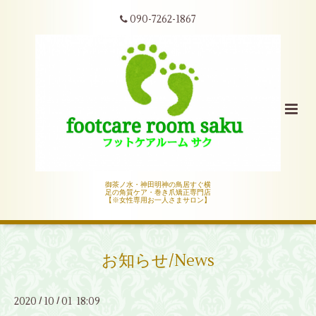
090-7262-1867
御茶ノ水・神田明神の鳥居すぐ横
足の角質ケア・巻き爪矯正専門店
【※女性専用お一人さまサロン】
お知らせ/News
2020
10
01 18:09
/
/