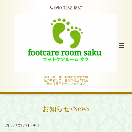
090-7262-1867
御茶ノ水・神田明神の鳥居すぐ横
足の角質ケア・巻き爪矯正専門店
【※女性専用お一人さまサロン】
お知らせ/News
2022
07
31 19:11
/
/