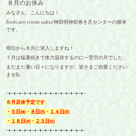
８月のお休み
みなさん、こんにちは！
footcare room saku/神田明神前巻き爪センターの榎本
です。
明日から８月に突入しますね！
７月は猛暑続きで体力温存するのに一苦労の月でした。
まだまだ暑い日々になりますが、皆さまご自愛ください
ませ🙋
-+-+-+-+-+-+-+-+-+-+-+-+-+-+-+-
８月店休予定です
・
５日㈮
・
８日㈪
・
１４日㈰
・
１８日㈭
・
２３日㈫
-+-+-+-+-+-+-+-+-+-+-+-+-+-+-+-