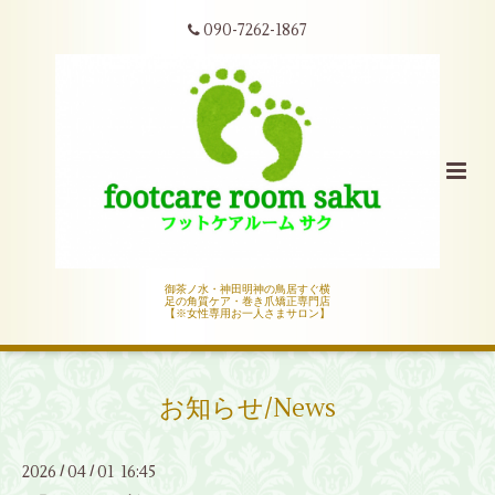
090-7262-1867
御茶ノ水・神田明神の鳥居すぐ横
足の角質ケア・巻き爪矯正専門店
【※女性専用お一人さまサロン】
お知らせ/News
2026
04
01 16:45
/
/