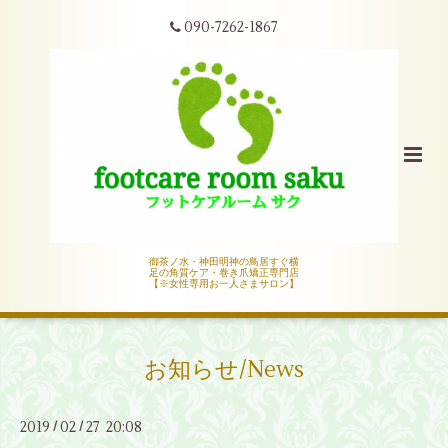
090-7262-1867
御茶ノ水・神田明神の鳥居すぐ横
足の角質ケア・巻き爪矯正専門店
【※女性専用お一人さまサロン】
お知らせ/News
2019
02
27 20:08
/
/