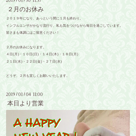
2019
01
30 11:57
/
/
２月のお休み
２０１９年になり、あっという間に１月も終わり。
インフルエンザがかなり流行り、私も気をつけながら毎日を過ごしています。
皆さまも体調にはご留意ください！
２月のお休みになります。
４日(月)・１０日(日)・１４日(木)・１８日(月)
２１日(水)・２２日(金)・２７日(水)
どうぞ、２月も宜しくお願いいたします。
2019
01
04 11:00
/
/
本日より営業