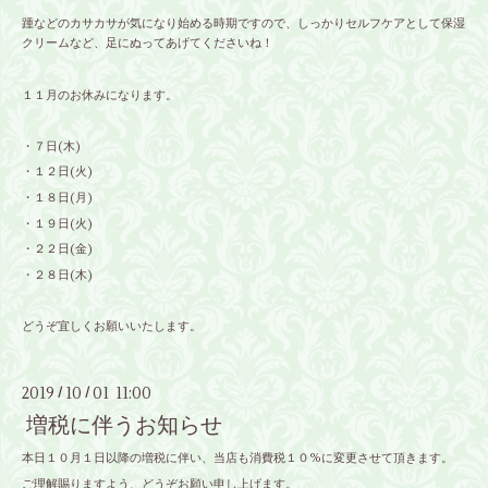
踵などのカサカサが気になり始める時期ですので、しっかりセルフケアとして保湿
クリームなど、足にぬってあげてくださいね！
１１月のお休みになります。
・７日(木)
・１２日(火)
・１８日(月)
・１９日(火)
・２２日(金)
・２８日(木)
どうぞ宜しくお願いいたします。
2019
10
01 11:00
/
/
増税に伴うお知らせ
本日１０月１日以降の増税に伴い、当店も消費税１０%に変更させて頂きます。
ご理解賜りますよう、どうぞお願い申し上げます。