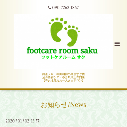
090-7262-1867
御茶ノ水・神田明神の鳥居すぐ横
足の角質ケア・巻き爪矯正専門店
【※女性専用お一人さまサロン】
お知らせ/News
2020
01
02 13:57
/
/