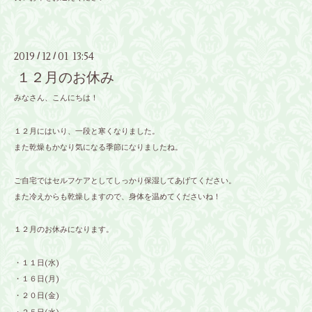
2019
12
01 13:54
/
/
１２月のお休み
みなさん、こんにちは！
１２月にはいり、一段と寒くなりました。
また乾燥もかなり気になる季節になりましたね。
ご自宅ではセルフケアとしてしっかり保湿してあげてください。
また冷えからも乾燥しますので、身体を温めてくださいね！
１２月のお休みになります。
・１１日(水)
・１６日(月)
・２０日(金)