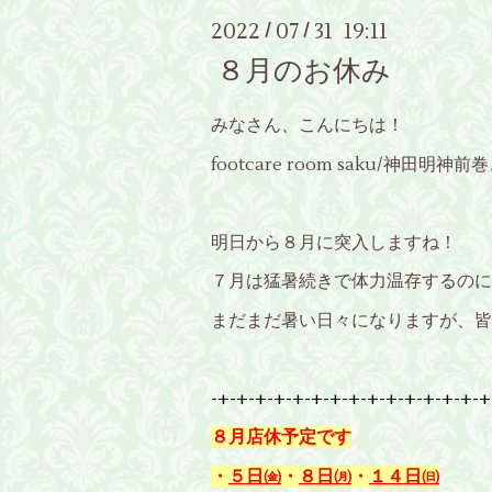
2022
07
31 19:11
/
/
８月のお休み
みなさん、こんにちは！
footcare room saku/神田
明日から８月に突入しますね！
７月は猛暑続きで体力温存するのに
まだまだ暑い日々になりますが、皆
-+-+-+-+-+-+-+-+-+-+-+-+-+-+-+
８月店休予定です
・
５日㈮
・
８日㈪
・
１４日㈰