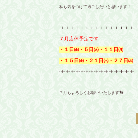
私も気をつけて過ごしたいと思います！
-+-+-+-+-+-+-+-+-+-+-+-+-+-+-+-
７月店休予定です
・１日㈮・５日㈫・１１日㈪
・１５日㈮・２１日㈭・２７日㈬
-+-+-+-+-+-+-+-+-+-+-+-+-+-+-+-
７月もよろしくお願いいたします👣