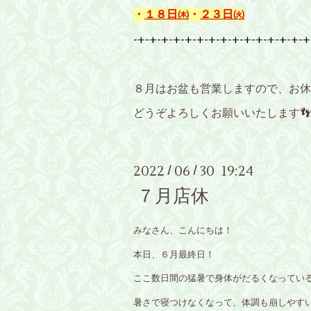
・
１８日㈭
・
２３日㈫
-+-+-+-+-+-+-+-+-+-+-+-+-+-+-+
８月はお盆も営業しますので、お休
どうぞよろしくお願いいたします👣
2022
06
30 19:24
/
/
７月店休
みなさん、こんにちは！
本日、６月最終日！
ここ数日間の猛暑で身体がだるくなってい
暑さで寝つけなくなって、体調も崩しやすい